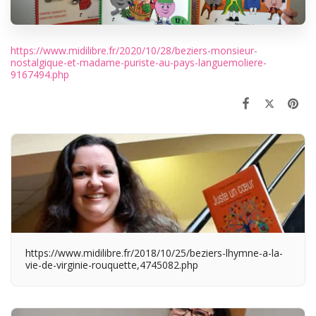
https://www.midilibre.fr/2020/10/28/beziers-monsieur-
nostalgique-et-madame-puriste-au-pays-languemoliere-
9167494.php
https://www.midilibre.fr/2018/10/25/beziers-lhymne-a-la-
vie-de-virginie-rouquette,4745082.php